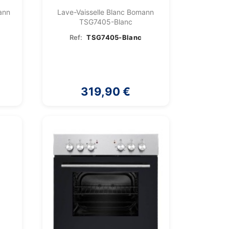
ann
Lave-Vaisselle Blanc Bomann
TSG7405-Blanc
Ref:
TSG7405-Blanc
319,90 €