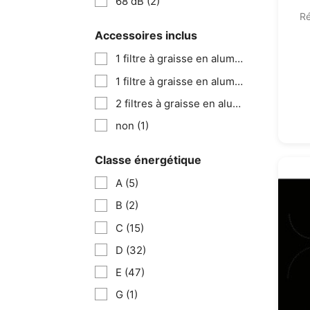
68 dB
(2)
Ré
Accessoires inclus
1 filtre à graisse en aluminium à 5 couches
1 filtre à graisse en aluminium à 5 couches
2 filtres à graisse en aluminium à 5 couches
non
(1)
Classe énergétique
A
(5)
B
(2)
C
(15)
D
(32)
E
(47)
G
(1)