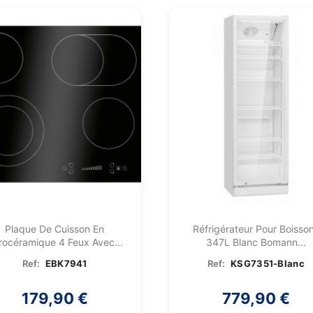
Plaque De Cuisson En
Réfrigérateur Pour Boisso
trocéramique 4 Feux Avec...
347L Blanc Bomann...
Ref:
EBK7941
Ref:
KSG7351-Blanc
179,90 €
779,90 €