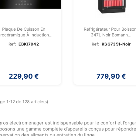
Plaque De Cuisson En
Réfrigérateur Pour Boisso
trocéramique À Induction...
347L Noir Bomann...
Ref:
EBKI7942
Ref:
KSG7351-Noir
229,90 €
779,90 €
ge 1-12 de 128 article(s)
gros électroménager est indispensable pour le confort et l’orga
posons une gamme complète d’appareils conçus pour répondre à 
servation des aliments ou entretien du linge.