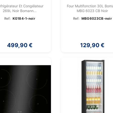
frigérateur Et Congélateur
Four Multifonction 30L Bom
269L Noir Bomann...
MBG 6023 CB Noir
Ref:
KG184-1-noir
Ref:
MBG6023CB-noir
(1)
(3)
(1)
499,90 €
129,90 €