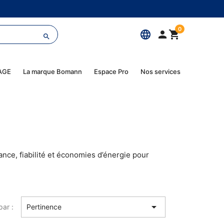
0
language



AGE
La marque Bomann
Espace Pro
Nos services
ance, fiabilité et économies d’énergie pour

par :
Pertinence