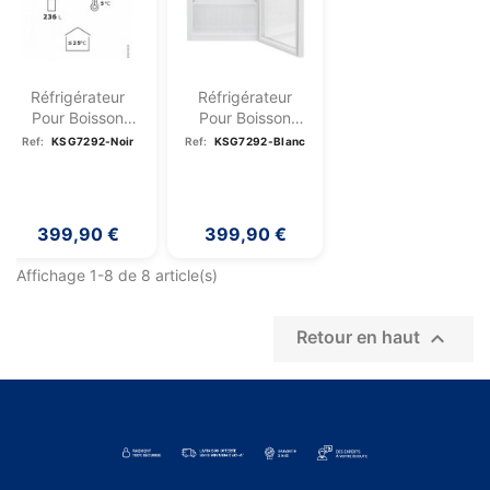
Réfrigérateur
Réfrigérateur
Pour Boisson
Pour Boisson
235L Classe C
235L Classe C
Ref:
KSG7292-Noir
Ref:
KSG7292-Blanc
Noir...
Blanc...
399,90 €
399,90 €
Affichage 1-8 de 8 article(s)

Retour en haut