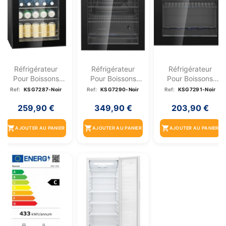
Réfrigérateur
Réfrigérateur
Réfrigérateur
Pour Boissons
Pour Boissons
Pour Boissons
63L Noir
115L Noir
46L Noir
Ref:
KSG7287-Noir
Ref:
KSG7290-Noir
Ref:
KSG7291-Noir
Bomann...
Bomann...
Bomann...
259,90 €
349,90 €
203,90 €
shopping_cart
shopping_cart
shopping_cart
AJOUTER AU PANIER
AJOUTER AU PANIER
AJOUTER AU PANIER