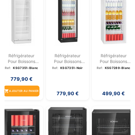
Réfrigérateur
Réfrigérateur
Réfrigérateur
Pour Boissons
Pour Boissons
Pour Boissons
347L Blanc
347L Noir
244L Blanc
Ref:
KSG7351-Blanc
Ref:
KSG7351-Noir
Ref:
KSG7289-Blanc
Bomann...
Bomann...
Bomann...
779,90 €
shopping_cart
AJOUTER AU PANIER
779,90 €
499,90 €