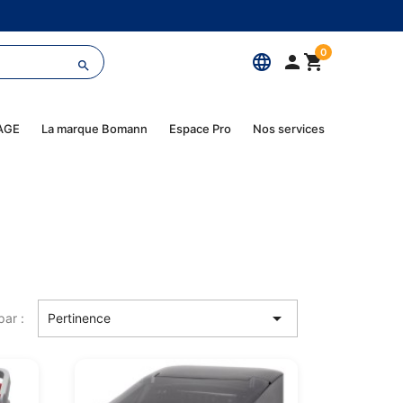
0
language



AGE
La marque Bomann
Espace Pro
Nos services

par :
Pertinence