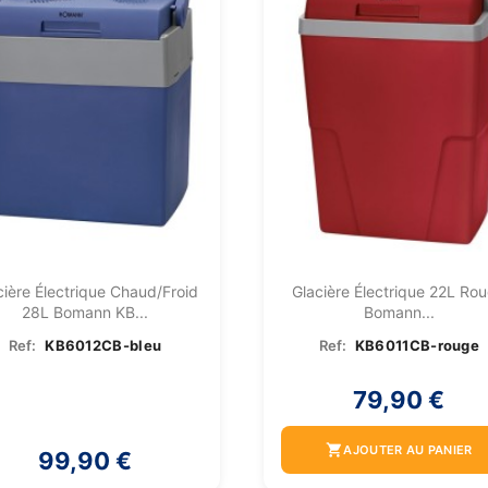
cière Électrique Chaud/froid
Glacière Électrique 22L Ro
28L Bomann KB...
Bomann...
Ref:
KB6012CB-bleu
Ref:
KB6011CB-rouge
79,90 €
shopping_cart
AJOUTER AU PANIER
99,90 €