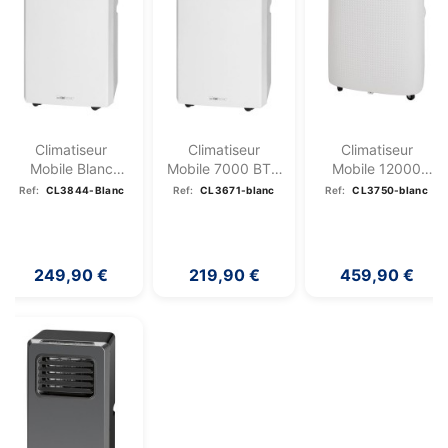
Climatiseur
Climatiseur
Climatiseur
Mobile Blanc
Mobile 7000 BTU
Mobile 12000
7000BTU Classe
Clatronic
BTU Avec WIFI...
Ref:
CL3844-Blanc
Ref:
CL3671-blanc
Ref:
CL3750-blanc
A...
CL3671-Blanc
249,90 €
219,90 €
459,90 €