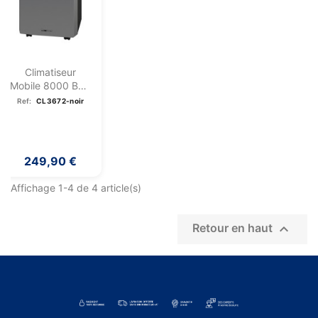
Climatiseur
Mobile 8000 BTU
Clatronic CL 3672
Ref:
CL3672-noir
Noir
249,90 €
Affichage 1-4 de 4 article(s)

Retour en haut