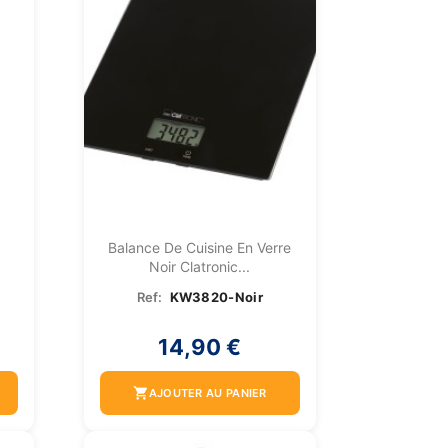
Balance De Cuisine En Verre
Noir Clatronic...
Ref:
KW3820-Noir
14,90 €
shopping_cart
AJOUTER AU PANIER