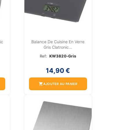
ic
Balance De Cuisine En Verre
Gris Clatronic...
Ref:
KW3820-Gris
14,90 €
shopping_cart
AJOUTER AU PANIER