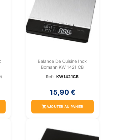
c
Balance De Cuisine Inox
Bomann KW 1421 CB
t
Ref:
KW1421CB
15,90 €
shopping_cart
AJOUTER AU PANIER