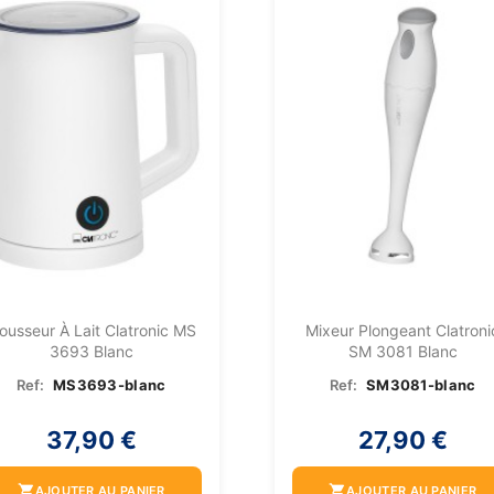
ousseur À Lait Clatronic MS
Mixeur Plongeant Clatroni
3693 Blanc
SM 3081 Blanc
Ref:
MS3693-blanc
Ref:
SM3081-blanc
37,90 €
27,90 €
shopping_cart
shopping_cart
AJOUTER AU PANIER
AJOUTER AU PANIER