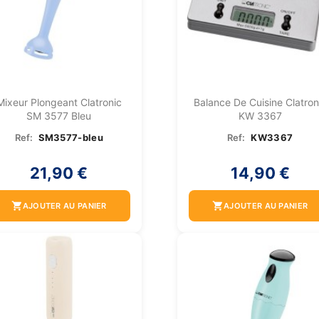
Mixeur Plongeant Clatronic
Balance De Cuisine Clatron
SM 3577 Bleu
KW 3367
Ref:
SM3577-bleu
Ref:
KW3367
21,90 €
14,90 €
shopping_cart
shopping_cart
AJOUTER AU PANIER
AJOUTER AU PANIER