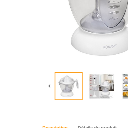

Description
Détails du produit