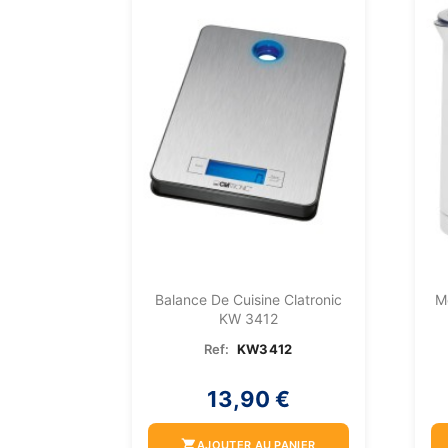
Balance De Cuisine Clatronic
M
KW 3412
Ref:
KW3412
13,90 €
shopping_cart
AJOUTER AU PANIER