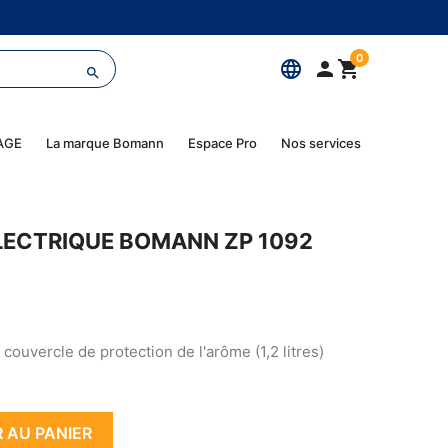
0
language



AGE
La marque Bomann
Espace Pro
Nos services
LECTRIQUE BOMANN ZP 1092
couvercle de protection de l'arôme (1,2 litres)
 AU PANIER