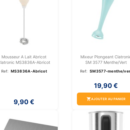
Mousseur A Lait Abricot
Mixeur Plongeant Clatroni
latronic MS3836A-Abricot
SM 3577 Menthe/vert
Ref:
MS3836A-Abricot
Ref:
SM3577-menthe/ver
19,90 €
shopping_cart
AJOUTER AU PANIER
9,90 €