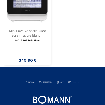
Mini Lave Vaisselle Avec
Écran Tactile Blanc...
Ref:
TSG5702-Blanc
349,90 €