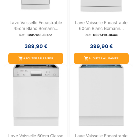
Lave Vaisselle Encastrable
Lave Vaisselle Encastrable
45cm Blanc Bomann...
60cm Blanc Bomann...
Ref:
GSP7418-Blanc
Ref:
GSP7419-Blanc
389,90 €
399,90 €
shopping_cart
shopping_cart
AJOUTER AU PANIER
AJOUTER AU PANIER
Lave Vaisselle 60cm Classe
Lave Vaisselle Encastrable