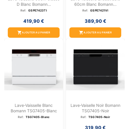
D Blanc Bomann...
60cm Blanc Bomann...
Ref:
GSPE7423TI
Ref:
GSPE7421VI
419,90 €
389,90 €
shopping_cart
shopping_cart
AJOUTER AU PANIER
AJOUTER AU PANIER
Lave-Vaisselle Blanc
Lave-Vaiselle Noir Bomann
Bomann TSG7405-Blanc
TSG7405-Noir
Ref:
TSG7405-Blanc
Ref:
TSG7405-Noir
319,90 €