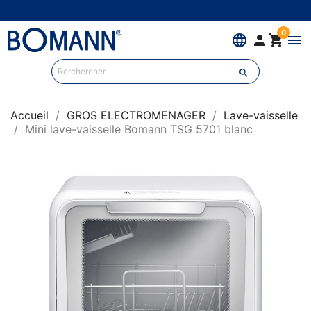
0
language


menu

Accueil
GROS ELECTROMENAGER
Lave-vaisselle
Mini lave-vaisselle Bomann TSG 5701 blanc