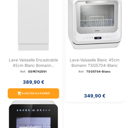
Lave Vaisselle Encastrable
Lave-Vaisselle Blanc 45cm
45cm Blanc Bomann...
Bomann TSG5704-Blanc
Ref:
GSPE7420VI
Ref:
TSG5704-Blanc
389,90 €
shopping_cart
AJOUTER AU PANIER
349,90 €