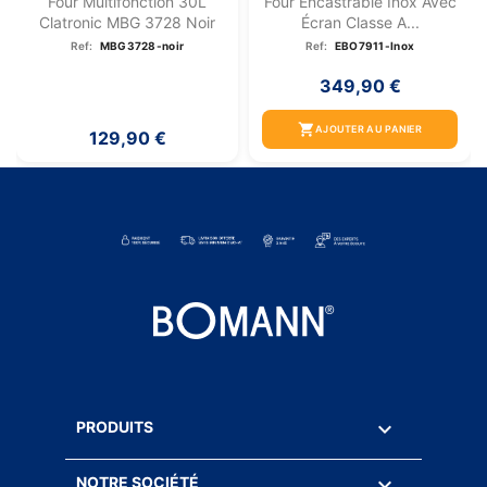
Four Multifonction 30L
Four Encastrable Inox Avec
Clatronic MBG 3728 Noir
Écran Classe A...
Ref:
MBG3728-noir
Ref:
EBO7911-Inox
349,90 €
shopping_cart
AJOUTER AU PANIER
129,90 €

PRODUITS

NOTRE SOCIÉTÉ