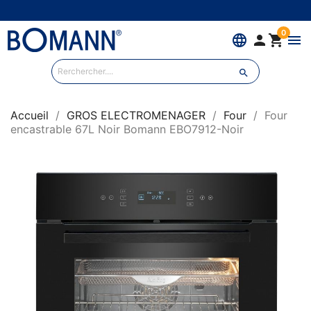
0
language


menu

Accueil
GROS ELECTROMENAGER
Four
Four
encastrable 67L Noir Bomann EBO7912-Noir