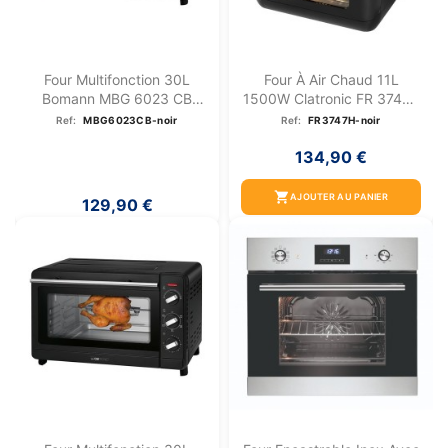
Four Multifonction 30L
Four À Air Chaud 11L
Bomann MBG 6023 CB
1500W Clatronic FR 3747H
Noir
Noir
Ref:
MBG6023CB-noir
Ref:
FR3747H-noir
134,90 €
shopping_cart
AJOUTER AU PANIER
129,90 €