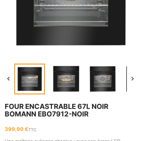


FOUR ENCASTRABLE 67L NOIR
BOMANN EBO7912-NOIR
399,90 €
TTC