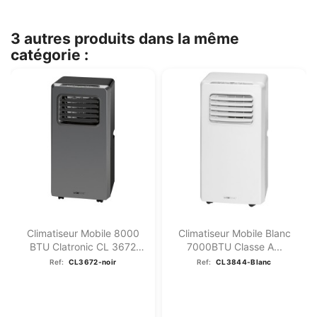
3 autres produits dans la même
catégorie :
Climatiseur Mobile 8000
Climatiseur Mobile Blanc
BTU Clatronic CL 3672
7000BTU Classe A...
Noir
Ref:
CL3672-noir
Ref:
CL3844-Blanc