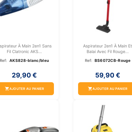
spirateur À Main 2en1 Sans
Aspirateur 2en1 À Main E
Fil Clatronic AKS...
Balai Avec Fil Rouge...
Ref:
AKS828-blanc/bleu
Ref:
BS6072CB-Rouge
29,90 €
59,90 €
shopping_cart
shopping_cart
AJOUTER AU PANIER
AJOUTER AU PANIER