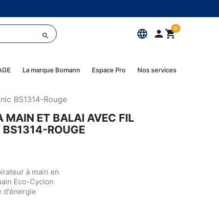
0
language



AGE
La marque Bomann
Espace Pro
Nos services
ronic BS1314-Rouge
 MAIN ET BALAI AVEC FIL
 BS1314-ROUGE
pirateur à main en
 main Eco-Cyclon
e d'énergie