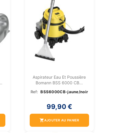
Aspirateur Eau Et Poussière
..
Bomann BSS 6000 CB...
Ref:
BSS6000CB-jaune/noir
99,90 €
shopping_cart
AJOUTER AU PANIER