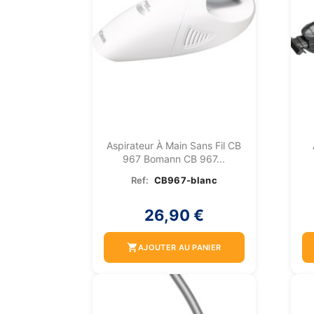
Aspirateur À Main Sans Fil CB
967 Bomann CB 967...
Ref:
CB967-blanc
26,90 €
shopping_cart
AJOUTER AU PANIER