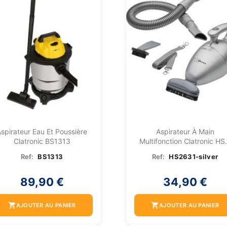
spirateur Eau Et Poussière
Aspirateur À Main
Clatronic BS1313
Multifonction Clatronic HS.
Ref:
BS1313
Ref:
HS2631-silver
89,90 €
34,90 €
shopping_cart
shopping_cart
AJOUTER AU PANIER
AJOUTER AU PANIER