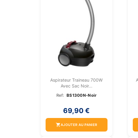
Aspirateur Traineau 700W
A
Avec Sac Noir...
Ref:
BS1300N-Noir
69,90 €
shopping_cart
AJOUTER AU PANIER