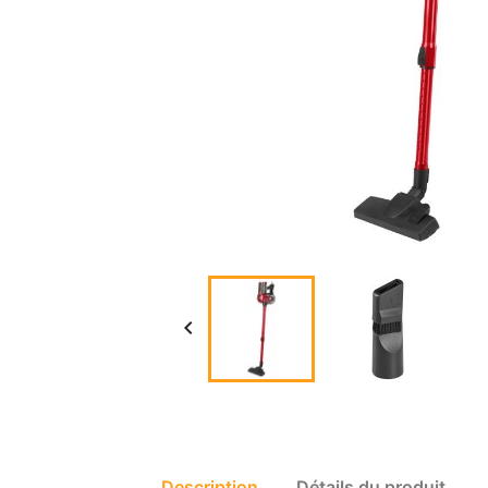

Description
Détails du produit