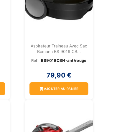
t
Aspirateur Traineau Avec Sac
Bomann BS 9019 CB...
Ref:
BS9019CBN-ant/rouge
79,90 €
shopping_cart
AJOUTER AU PANIER