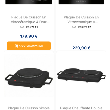
Plaque De Cuisson En
Plaque De Cuisson En
Vitrocéramique 4 Feux
Vitrocéramique À
Avec...
Induction...
Ref:
EBK7941
Ref:
EBKI7942
179,90 €
shopping_cart
AJOUTER AU PANIER
229,90 €
Plaque De Cuisson Simple
Plaque Chauffante Double