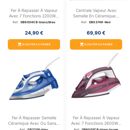
Fer À Repasser À Vapeur
Centrale Vapeur Avec
Avec 7 Fonctions 2200W...
Semelle En Céramique...
Ref:
DB6004CB-blanc/bleu
Ref:
DBS3749-Noir
24,90 €
69,90 €
shopping_cart
shopping_cart
AJOUTER AU PANIER
AJOUTER AU PANIER
Fer À Repasser Semelle
Fer À Repasser À Vapeur
Céramique Avec Ou Sans...
Avec 7 Fonctions 2600W...
Ref:
DB3706-bleu
Ref:
DB6005CB-blanc/rouge