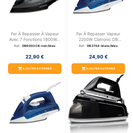
Fer À Repasser À Vapeur
Fer À Repasser Vapeur
Avec 7 Fonctions 1800W...
2200W Clatronic DB
3704...
Ref:
DB6003CB-noir/bleu
Ref:
DB3704-blanc/bleu
22,90 €
24,90 €
shopping_cart
shopping_cart
AJOUTER AU PANIER
AJOUTER AU PANIER