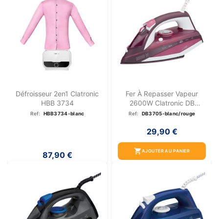
Défroisseur 2en1 Clatronic
Fer À Repasser Vapeur
HBB 3734
2600W Clatronic DB
3705...
Ref:
HBB3734-blanc
Ref:
DB3705-blanc/rouge
29,90 €
shopping_cart
AJOUTER AU PANIER
87,90 €