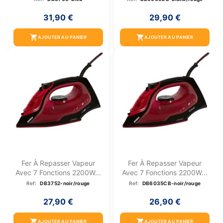
31,90 €
29,90 €
shopping_cart
shopping_cart
AJOUTER AU PANIER
AJOUTER AU PANIER
Fer À Repasser Vapeur
Fer À Repasser Vapeur
Avec 7 Fonctions 2200W...
Avec 7 Fonctions 2200W...
Ref:
DB3752-noir/rouge
Ref:
DB6035CB-noir/rouge
27,90 €
26,90 €
shopping_cart
shopping_cart
AJOUTER AU PANIER
AJOUTER AU PANIER