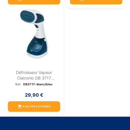
Défroisseur Vapeur
Clatronic DB 3717
Blanc/bleu
Ref:
DB3717-blanc/bleu
29,90 €
shopping_cart
AJOUTER AU PANIER