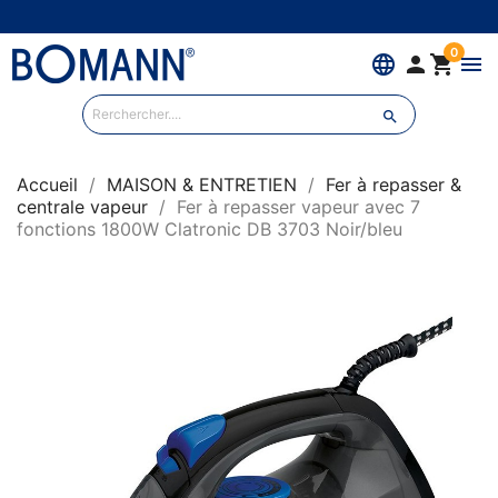
0
language


menu

Accueil
MAISON & ENTRETIEN
Fer à repasser &
centrale vapeur
Fer à repasser vapeur avec 7
fonctions 1800W Clatronic DB 3703 Noir/bleu