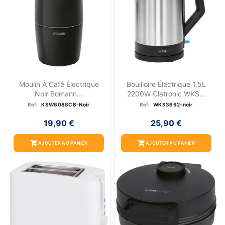
Moulin À Café Électrique
Bouilloire Électrique 1,5L
Noir Bomann...
2200W Clatronic WKS...
Ref:
KSW6088CB-Noir
Ref:
WKS3692-noir
19,90 €
25,90 €
shopping_cart
shopping_cart
AJOUTER AU PANIER
AJOUTER AU PANIER