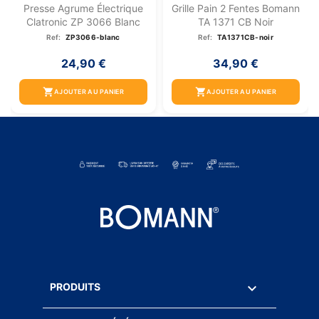
Presse Agrume Électrique
Grille Pain 2 Fentes Bomann
Clatronic ZP 3066 Blanc
TA 1371 CB Noir
Ref:
ZP3066-blanc
Ref:
TA1371CB-noir
24,90 €
34,90 €
shopping_cart
shopping_cart
AJOUTER AU PANIER
AJOUTER AU PANIER

PRODUITS