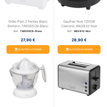
Grille-Pain 2 Fentes Blanc
Gaufrier Noir 1200W
Bomann TA6065CB-Blanc
Clatronic WA3832-Noir
Ref:
TA6065CB-Blanc
Ref:
WA3832-Noir
27,90 €
28,90 €
shopping_cart
shopping_cart
AJOUTER AU PANIER
AJOUTER AU PANIER