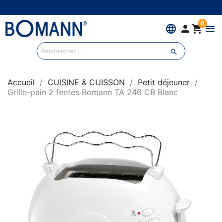
0
language


menu

Accueil
CUISINE & CUISSON
Petit déjeuner
Grille-pain 2 fentes Bomann TA 246 CB Blanc