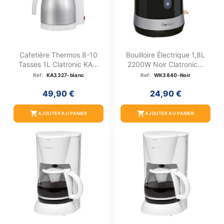
Cafetière Thermos 8-10
Bouilloire Électrique 1,8L
Tasses 1L Clatronic KA...
2200W Noir Clatronic...
Ref:
KA3327-blanc
Ref:
WK3840-Noir
49,90 €
24,90 €
shopping_cart
shopping_cart
AJOUTER AU PANIER
AJOUTER AU PANIER