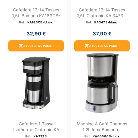
Cafetière 12-14 Tasses
Cafetière 12-14 Tasses
1,5L Bomann KA183CB-
1,5L Clatronic KA 3473...
Blanc
Ref:
KA183CB-blanc
Ref:
KA3473-blanc
32,90 €
37,90 €
shopping_cart
shopping_cart
AJOUTER AU PANIER
AJOUTER AU PANIER
Cafetière 1 Tasse
Machine À Café Thermos
Isotherme Clatronic KA
1,2L Inox Bomann...
3733
Ref:
KA3733
Ref:
KA6066CB-Inox