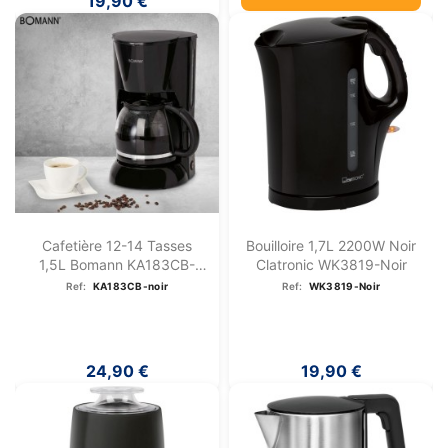
19,90 €
Cafetière 12-14 Tasses
Bouilloire 1,7L 2200W Noir
1,5L Bomann KA183CB-
Clatronic WK3819-Noir
Noir
Ref:
KA183CB-noir
Ref:
WK3819-Noir
24,90 €
19,90 €