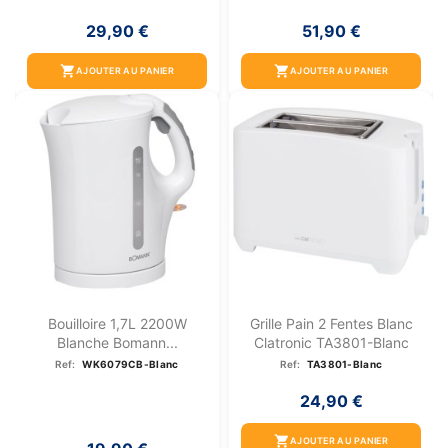
29,90 €
51,90 €
shopping_cart
shopping_cart
AJOUTER AU PANIER
AJOUTER AU PANIER
Bouilloire 1,7L 2200W
Grille Pain 2 Fentes Blanc
Blanche Bomann...
Clatronic TA3801-Blanc
Ref:
WK6079CB-Blanc
Ref:
TA3801-Blanc
24,90 €
shopping_cart
AJOUTER AU PANIER