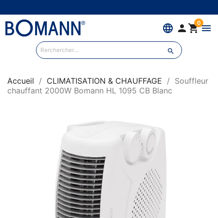
0
language


menu

Accueil
CLIMATISATION & CHAUFFAGE
Souffleur
chauffant 2000W Bomann HL 1095 CB Blanc