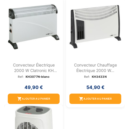
Convecteur Électrique
Convecteur Chauffage
2000 W Clatronic KH
Électrique 2000 W...
3077N...
Ref:
KH3077N-blanc
Ref:
KH3433N
49,90 €
54,90 €
shopping_cart
shopping_cart
AJOUTER AU PANIER
AJOUTER AU PANIER