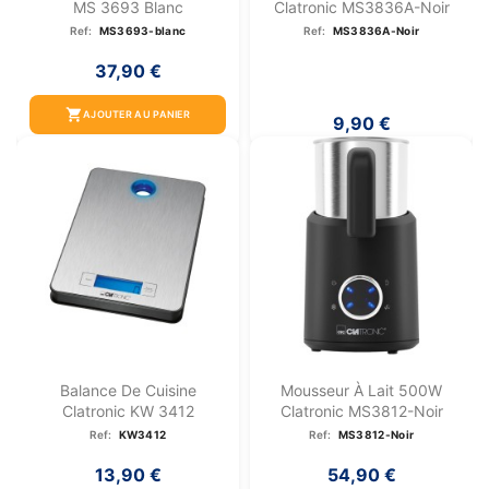
MS 3693 Blanc
Clatronic MS3836A-Noir
Ref:
MS3693-blanc
Ref:
MS3836A-Noir
37,90 €
shopping_cart
AJOUTER AU PANIER
9,90 €
Balance De Cuisine
Mousseur À Lait 500W
Clatronic KW 3412
Clatronic MS3812-Noir
Ref:
KW3412
Ref:
MS3812-Noir
13,90 €
54,90 €