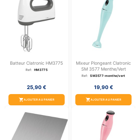
Batteur Clatronic HM3775
Mixeur Plongeant Clatronic
SM 3577 Menthe/vert
Ref:
HM3775
Ref:
SM3577-menthe/vert
25,90 €
19,90 €
shopping_cart
shopping_cart
AJOUTER AU PANIER
AJOUTER AU PANIER