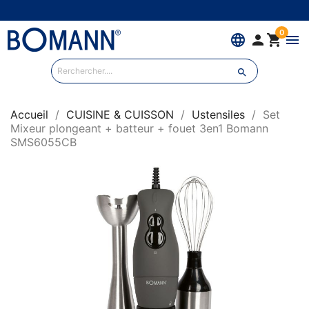
0
language


menu

Accueil
CUISINE & CUISSON
Ustensiles
Set
Mixeur plongeant + batteur + fouet 3en1 Bomann
SMS6055CB