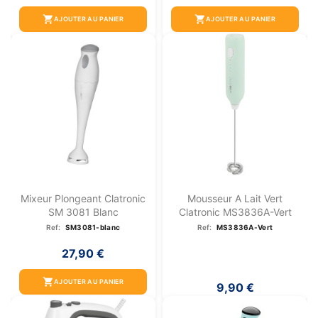
shopping_cart
shopping_cart
AJOUTER AU PANIER
AJOUTER AU PANIER
Mixeur Plongeant Clatronic
Mousseur A Lait Vert
SM 3081 Blanc
Clatronic MS3836A-Vert
Ref:
SM3081-blanc
Ref:
MS3836A-Vert
27,90 €
shopping_cart
AJOUTER AU PANIER
9,90 €