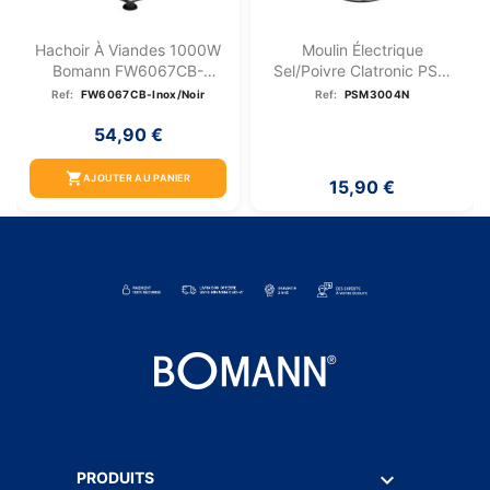
Hachoir À Viandes 1000W
Moulin Électrique
Bomann FW6067CB-
Sel/poivre Clatronic PSM
Inox/Noir
3004N
Ref:
FW6067CB-Inox/Noir
Ref:
PSM3004N
54,90 €
shopping_cart
AJOUTER AU PANIER
15,90 €

PRODUITS