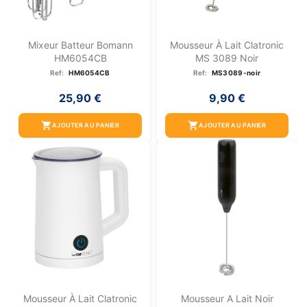
Mixeur Batteur Bomann
Mousseur À Lait Clatronic
HM6054CB
MS 3089 Noir
Ref:
HM6054CB
Ref:
MS3089-noir
25,90 €
9,90 €
shopping_cart
shopping_cart
AJOUTER AU PANIER
AJOUTER AU PANIER
Mousseur À Lait Clatronic
Mousseur A Lait Noir