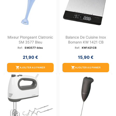
Mixeur Plongeant Clatronic
Balance De Cuisine Inox
SM 3577 Bleu
Bomann KW 1421 CB
Ref:
SM3577-bleu
Ref:
KW1421CB
21,90 €
15,90 €
shopping_cart
shopping_cart
AJOUTER AU PANIER
AJOUTER AU PANIER