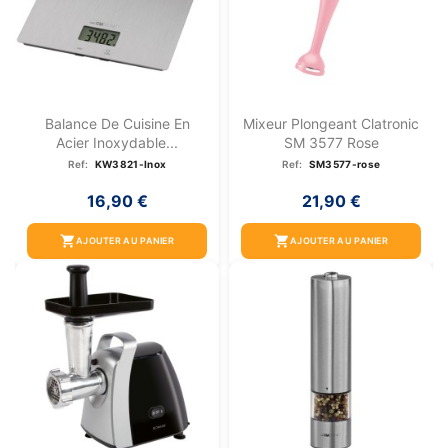
Balance De Cuisine En
Mixeur Plongeant Clatronic
Acier Inoxydable...
SM 3577 Rose
Ref:
KW3821-Inox
Ref:
SM3577-rose
16,90 €
21,90 €
shopping_cart
shopping_cart
AJOUTER AU PANIER
AJOUTER AU PANIER