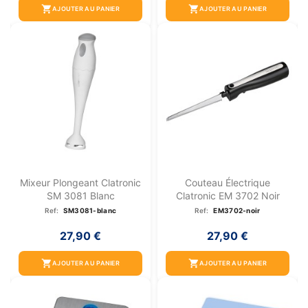
shopping_cart
shopping_cart
AJOUTER AU PANIER
AJOUTER AU PANIER
Mixeur Plongeant Clatronic
Couteau Électrique
SM 3081 Blanc
Clatronic EM 3702 Noir
Ref:
SM3081-blanc
Ref:
EM3702-noir
27,90 €
27,90 €
shopping_cart
shopping_cart
AJOUTER AU PANIER
AJOUTER AU PANIER