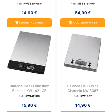
Ref:
KW3820-Gris
Ref:
MS3812-Noir
14,90 €
54,90 €
shopping_cart
shopping_cart
AJOUTER AU PANIER
AJOUTER AU PANIER
Balance De Cuisine Inox
Balance De Cuisine
Bomann KW 1421 CB
Clatronic KW 3367
Ref:
KW1421CB
Ref:
KW3367
15,90 €
14,90 €