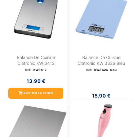
Balance De Cuisine
Balance De Cuisine
Clatronic KW 3412
Clatronic KW 3626 Bleu
Ref:
KW3412
Ref:
KW3626-bleu
13,90 €
shopping_cart
AJOUTER AU PANIER
15,90 €