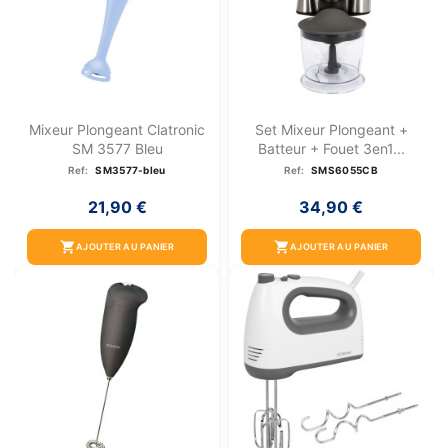
Mixeur Plongeant Clatronic
Set Mixeur Plongeant +
SM 3577 Bleu
Batteur + Fouet 3en1...
Ref:
SM3577-bleu
Ref:
SMS6055CB
21,90 €
34,90 €
shopping_cart
shopping_cart
AJOUTER AU PANIER
AJOUTER AU PANIER