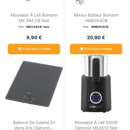
Mousseur À Lait Bomann
Mixeur Batteur Bomann
MS 344 CB Noir
HM6054CB
Ref:
MS344CB-noir
Ref:
HM6054CB
9,90 €
25,90 €
shopping_cart
shopping_cart
AJOUTER AU PANIER
AJOUTER AU PANIER
Balance De Cuisine En
Mousseur À Lait 500W
Verre Gris Clatronic...
Clatronic MS3812-Noir