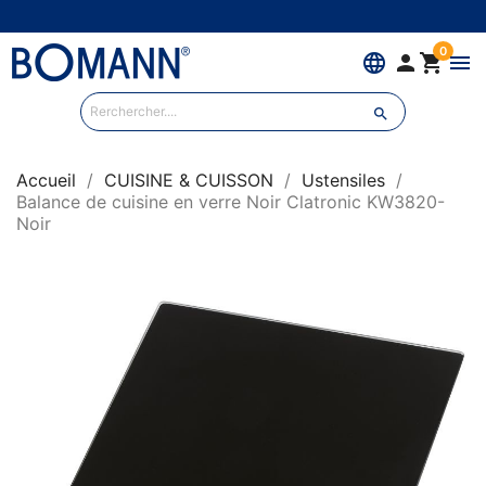
0
language


menu

Accueil
CUISINE & CUISSON
Ustensiles
Balance de cuisine en verre Noir Clatronic KW3820-
Noir