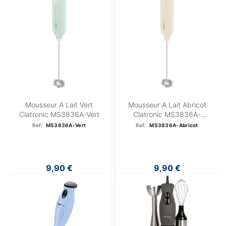
Mousseur A Lait Vert
Mousseur A Lait Abricot
Clatronic MS3836A-Vert
Clatronic MS3836A-
Abricot
Ref:
MS3836A-Vert
Ref:
MS3836A-Abricot
9,90 €
9,90 €