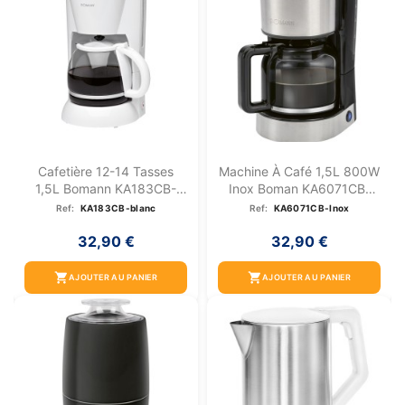
Cafetière 12-14 Tasses
Machine À Café 1,5L 800W
1,5L Bomann KA183CB-
Inox Boman KA6071CB-
Blanc
Inox
Ref:
KA183CB-blanc
Ref:
KA6071CB-Inox
32,90 €
32,90 €
shopping_cart
shopping_cart
AJOUTER AU PANIER
AJOUTER AU PANIER