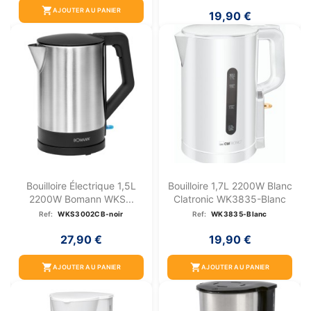
shopping_cart
AJOUTER AU PANIER
19,90 €
Bouilloire Électrique 1,5L
Bouilloire 1,7L 2200W Blanc
2200W Bomann WKS...
Clatronic WK3835-Blanc
Ref:
WKS3002CB-noir
Ref:
WK3835-Blanc
27,90 €
19,90 €
shopping_cart
shopping_cart
AJOUTER AU PANIER
AJOUTER AU PANIER