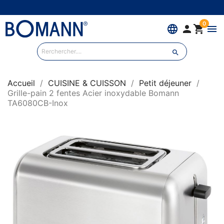
0
language


menu

Accueil
CUISINE & CUISSON
Petit déjeuner
Grille-pain 2 fentes Acier inoxydable Bomann
TA6080CB-Inox