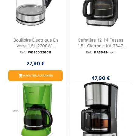
Bouilloire Électrique En
Cafetière 12-14 Tasses
Verre 1,5L 2200W...
1,5L Clatronic KA 3642
Noir
Ref:
WKS6032GCB
Ref:
KA3642-noir
27,90 €
shopping_cart
AJOUTER AU PANIER
47,90 €