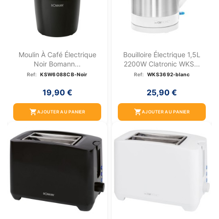
Moulin À Café Électrique
Bouilloire Électrique 1,5L
Noir Bomann...
2200W Clatronic WKS...
Ref:
KSW6088CB-Noir
Ref:
WKS3692-blanc
19,90 €
25,90 €
shopping_cart
shopping_cart
AJOUTER AU PANIER
AJOUTER AU PANIER