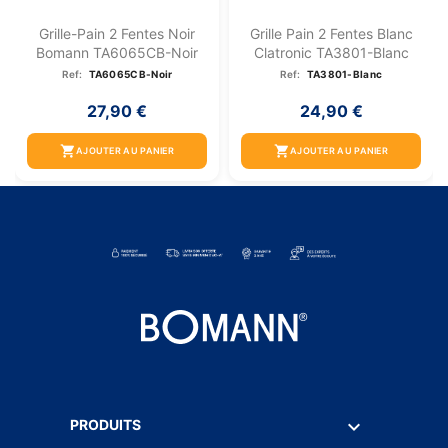
Grille-Pain 2 Fentes Noir
Grille Pain 2 Fentes Blanc
Bomann TA6065CB-Noir
Clatronic TA3801-Blanc
Ref:
TA6065CB-Noir
Ref:
TA3801-Blanc
27,90 €
24,90 €
shopping_cart
shopping_cart
AJOUTER AU PANIER
AJOUTER AU PANIER

PRODUITS