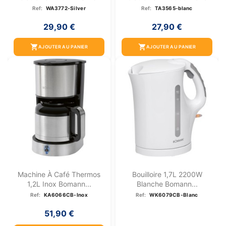
Ref:
WA3772-Silver
Ref:
TA3565-blanc
29,90 €
27,90 €
shopping_cart
shopping_cart
AJOUTER AU PANIER
AJOUTER AU PANIER
Machine À Café Thermos
Bouilloire 1,7L 2200W
1,2L Inox Bomann...
Blanche Bomann...
Ref:
KA6066CB-Inox
Ref:
WK6079CB-Blanc
51,90 €