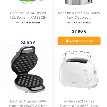
Cafetière 12-14 Tasses
Machine À Café 1,5L 800W
1,5L Bomann KA183CB-
Inox Clatronic...
Vert
Ref:
KA183CB-vert
Ref:
KA3808-Inox
37,90 €
shopping_cart
AJOUTER AU PANIER
24,90 €
Gaufrier Argenté 700W
Grille-Pain 2 Fentes
Clatronic WA3772-Silver
Clatronic TA 3565 Blanc