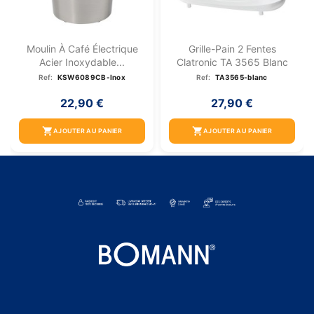
Moulin À Café Électrique
Grille-Pain 2 Fentes
Acier Inoxydable...
Clatronic TA 3565 Blanc
Ref:
KSW6089CB-Inox
Ref:
TA3565-blanc
22,90 €
27,90 €
shopping_cart
shopping_cart
AJOUTER AU PANIER
AJOUTER AU PANIER