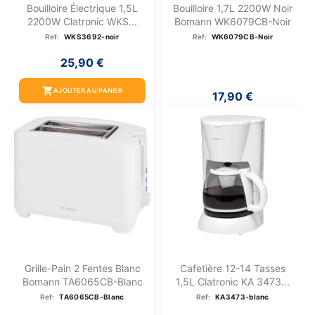
Bouilloire Électrique 1,5L
Bouilloire 1,7L 2200W Noir
2200W Clatronic WKS...
Bomann WK6079CB-Noir
Ref:
WKS3692-noir
Ref:
WK6079CB-Noir
25,90 €
shopping_cart
AJOUTER AU PANIER
17,90 €
Grille-Pain 2 Fentes Blanc
Cafetière 12-14 Tasses
Bomann TA6065CB-Blanc
1,5L Clatronic KA 3473...
Ref:
TA6065CB-Blanc
Ref:
KA3473-blanc