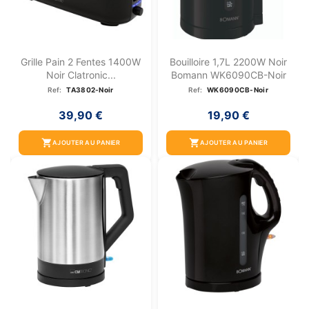
Grille Pain 2 Fentes 1400W
Bouilloire 1,7L 2200W Noir
Noir Clatronic...
Bomann WK6090CB-Noir
Ref:
TA3802-Noir
Ref:
WK6090CB-Noir
39,90 €
19,90 €
shopping_cart
shopping_cart
AJOUTER AU PANIER
AJOUTER AU PANIER