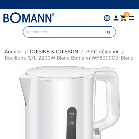
0
language


menu

Accueil
CUISINE & CUISSON
Petit déjeuner
Bouilloire 1,7L 2200W Blanc Bomann WK6090CB-Blanc