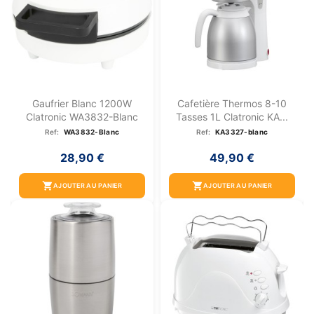
Gaufrier Blanc 1200W
Cafetière Thermos 8-10
Clatronic WA3832-Blanc
Tasses 1L Clatronic KA...
Ref:
WA3832-Blanc
Ref:
KA3327-blanc
28,90 €
49,90 €
shopping_cart
shopping_cart
AJOUTER AU PANIER
AJOUTER AU PANIER