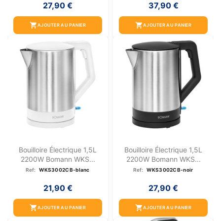
27,90 €
37,90 €
shopping_cart
shopping_cart
AJOUTER AU PANIER
AJOUTER AU PANIER
Bouilloire Électrique 1,5L
Bouilloire Électrique 1,5L
2200W Bomann WKS...
2200W Bomann WKS...
Ref:
WKS3002CB-blanc
Ref:
WKS3002CB-noir
21,90 €
27,90 €
shopping_cart
shopping_cart
AJOUTER AU PANIER
AJOUTER AU PANIER