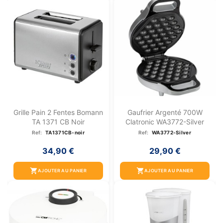
Grille Pain 2 Fentes Bomann
Gaufrier Argenté 700W
TA 1371 CB Noir
Clatronic WA3772-Silver
Ref:
TA1371CB-noir
Ref:
WA3772-Silver
34,90 €
29,90 €
shopping_cart
shopping_cart
AJOUTER AU PANIER
AJOUTER AU PANIER