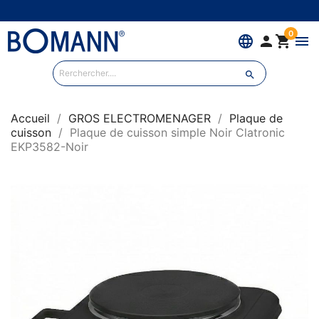
0
language


menu

Accueil
GROS ELECTROMENAGER
Plaque de
cuisson
Plaque de cuisson simple Noir Clatronic
EKP3582-Noir