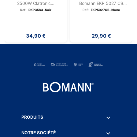
2500W Clatronic...
Bomann EKP 5027 CB
Blanc
Ref:
DKP3583-Noir
Ref:
EKP5027CB-blanc
34,90 €
29,90 €

PRODUITS

NOTRE SOCIÉTÉ