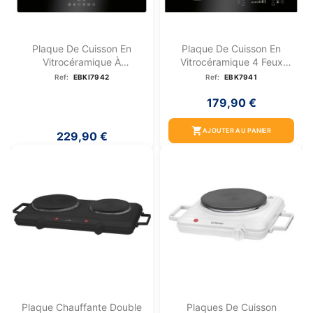
Plaque De Cuisson En
Plaque De Cuisson En
Vitrocéramique À
Vitrocéramique 4 Feux
Induction...
Avec...
Ref:
EBKI7942
Ref:
EBK7941
179,90 €
shopping_cart
AJOUTER AU PANIER
229,90 €
Plaque Chauffante Double
Plaques De Cuisson