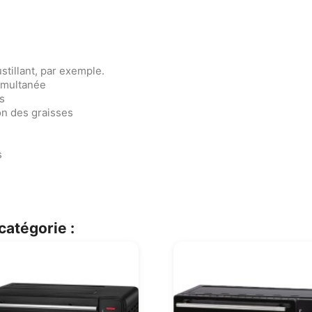
stillant, par exemple.
simultanée
s
on des graisses
s
catégorie :