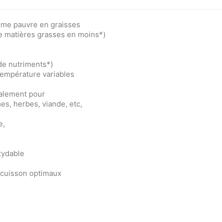
gime pauvre en graisses
e matières grasses en moins*)
 de nutriments*)
empérature variables
galement pour
es, herbes, viande, etc,
e,
xydable
e cuisson optimaux