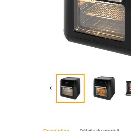

Description
Détails du produit