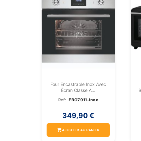
Four Encastrable Inox Avec
Écran Classe A...
Ref:
EBO7911-Inox
349,90 €
shopping_cart
AJOUTER AU PANIER