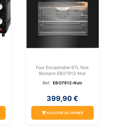
B
Four Encastrable 67L Noir
Bomann EBO7912-Noir
Ref:
EBO7912-Noir
399,90 €
shopping_cart
AJOUTER AU PANIER