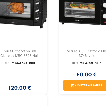
Four Multifonction 30L
Mini Four 8L Clatronic M
Clatronic MBG 3728 Noir
3746 Noir
Ref:
MBG3728-noir
Ref:
MB3746-noir
59,90 €
shopping_cart
AJOUTER AU PANIER
129,90 €