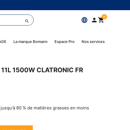
0
language



AGE
La marque Bomann
Espace Pro
Nos services
 11L 1500W CLATRONIC FR
 jusqu'à 80 % de matières grasses en moins