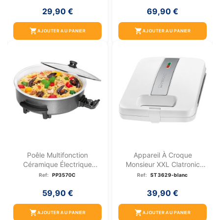
29,90 €
69,90 €
shopping_cart
shopping_cart
AJOUTER AU PANIER
AJOUTER AU PANIER
Poêle Multifonction
Appareil À Croque
Céramique Électrique
Monsieur XXL Clatronic
XXL...
ST...
Ref:
PP3570C
Ref:
ST3629-blanc
59,90 €
39,90 €
shopping_cart
shopping_cart
AJOUTER AU PANIER
AJOUTER AU PANIER