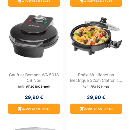
shopping_cart
shopping_cart
AJOUTER AU PANIER
AJOUTER AU PANIER
Gaufrier Bomann WA 5018
Poêle Multifonction
CB Noir
Électrique 32cm Clatronic...
Ref:
WA5018CB-noir
Ref:
PP3401-noir
29,90 €
39,90 €
shopping_cart
shopping_cart
AJOUTER AU PANIER
AJOUTER AU PANIER