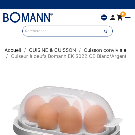
0
language


menu

Accueil
CUISINE & CUISSON
Cuisson conviviale
Cuiseur à oeufs Bomann EK 5022 CB Blanc/Argent