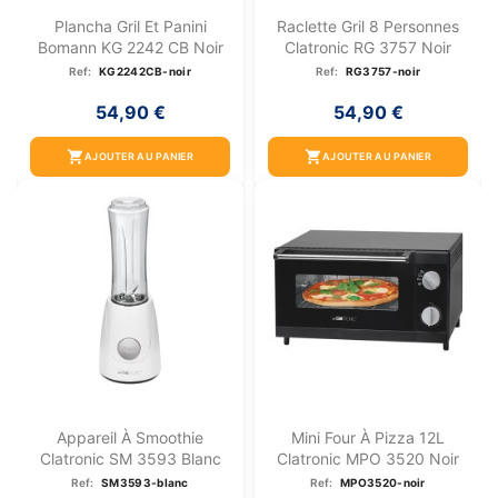
Plancha Gril Et Panini
Raclette Gril 8 Personnes
Bomann KG 2242 CB Noir
Clatronic RG 3757 Noir
Ref:
KG2242CB-noir
Ref:
RG3757-noir
54,90 €
54,90 €
shopping_cart
shopping_cart
AJOUTER AU PANIER
AJOUTER AU PANIER
Appareil À Smoothie
Mini Four À Pizza 12L
Clatronic SM 3593 Blanc
Clatronic MPO 3520 Noir
Ref:
SM3593-blanc
Ref:
MPO3520-noir