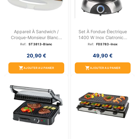
Appareil À Sandwich /
Set À Fondue Électrique
Croque-Monsieur Blanc...
1400 W Inox Clatronic...
Ref:
ST3813-Blanc
Ref:
FD3783-Inox
20,90 €
49,90 €
shopping_cart
shopping_cart
AJOUTER AU PANIER
AJOUTER AU PANIER