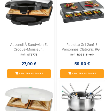
Appareil À Sandwich Et
Raclette Gril 2en1 8
Croque-Monsieur...
Personnes Clatronic RG...
Ref:
ST3778
Ref:
RG3518-noir
27,90 €
59,90 €
shopping_cart
shopping_cart
AJOUTER AU PANIER
AJOUTER AU PANIER